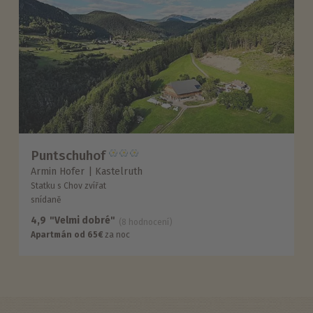
Puntschuhof
Armin Hofer
Kastelruth
Statku s Chov zvířat
snídaně
4,9
"Velmi dobré"
(8 hodnocení)
Apartmán od 65€
za noc