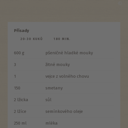
©
Přísady
20-30 KUKŮ
180 MIN.
600 g
pšeničné hladké mouky
3
žitné mouky
1
vejce z volného chovu
150
smetany
2 lžicka
sůl
2 lžíce
semínkového oleje
250 ml
mléka