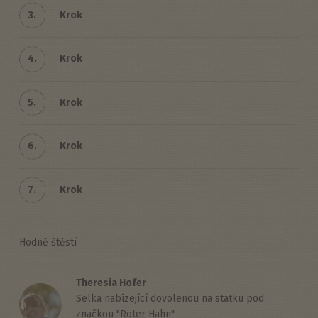
3.
Krok
4.
Krok
5.
Krok
6.
Krok
7.
Krok
Hodně štěstí
Theresia Hofer
Selka nabízející dovolenou na statku pod
značkou "Roter Hahn"