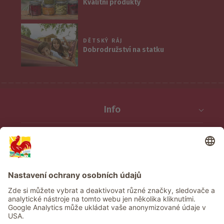
Kvalitní produkty
DĚTSKÝ RÁJ
Dobrodružství na statku
Info
Služba
Ochrana osobních údajů
Newsletter