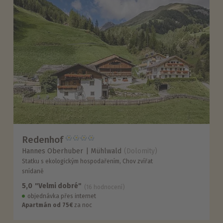
Redenhof
Hannes Oberhuber
Mühlwald
(Dolomity)
Statku s ekologickým hospodařením, Chov zvířat
snídaně
5,0
"Velmi dobré"
(16 hodnocení)
objednávka přes internet
Apartmán od 75€
za noc