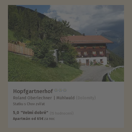
Hopfgartnerhof
Roland Oberlechner
Mühlwald
(Dolomity)
Statku s Chov zvířat
5,0
"Velmi dobré"
(15 hodnocení)
Apartmán od 65€
za noc