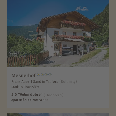
Mesnerhof
Franz Auer
Sand in Taufers
(Dolomity)
Statku s Chov zvířat
5,0
"Velmi dobré"
(3 hodnocení)
Apartmán od 75€
za noc