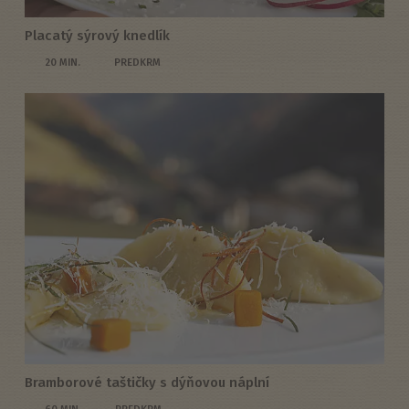
Placatý sýrový knedlík
20 MIN.
PREDKRM
Bramborové taštičky s dýňovou náplní
60 MIN.
PREDKRM