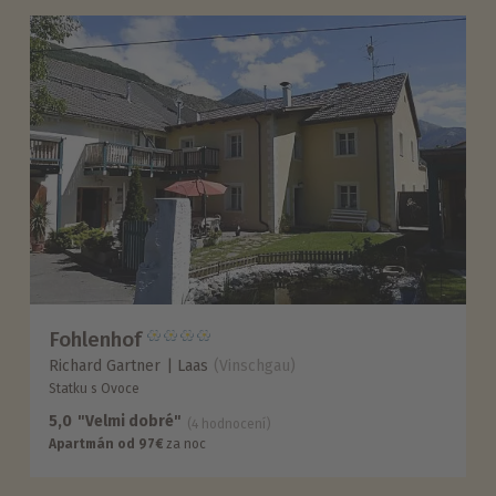
Fohlenhof
Richard Gartner
Laas
(Vinschgau)
Statku s Ovoce
5,0
"Velmi dobré"
(4 hodnocení)
Apartmán od 97€
za noc