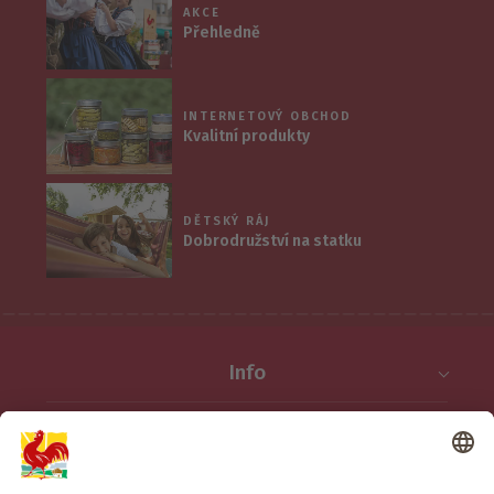
AKCE
Přehledně
INTERNETOVÝ OBCHOD
Kvalitní produkty
DĚTSKÝ RÁJ
Dobrodružství na statku
Info
Služba
Ochrana osobních údajů