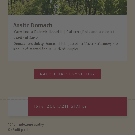
Ansitz Dornach
Karoline a Patrick Uccelli
Salurn
(Bolzano a okolí)
Sezónní šenk
Domácí produkty
Domácí chléb, Jablečná šťáva, Kaštanový krém,
Kdoulová marmeláda, Kukuřičné křupky ...
NAČÍST DALŠÍ VÝSLEDKY
1646
ZOBRAZIT STATKY
1646
nalezené statky
Seřadit podle