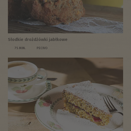
Słodkie drożdżówki jabłkowe
75 MIN.
PECIVO