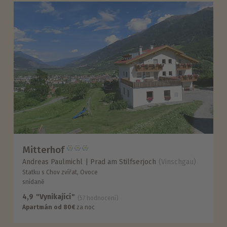
Mitterhof
Andreas Paulmichl
Prad am Stilfserjoch
(Vinschgau)
Statku s Chov zvířat, Ovoce
snídaně
4,9
"Vynikající"
(57 hodnocení)
Apartmán od 80€
za noc