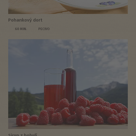
Pohankový dort
60 MIN.
PECIVO
Sirup z bobulí