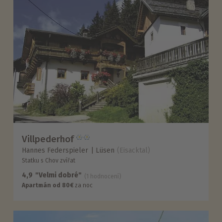
Villpederhof
Hannes Federspieler
Lüsen
(Eisacktal)
Statku s Chov zvířat
4,9
"Velmi dobré"
(1 hodnocení)
Apartmán od 80€
za noc