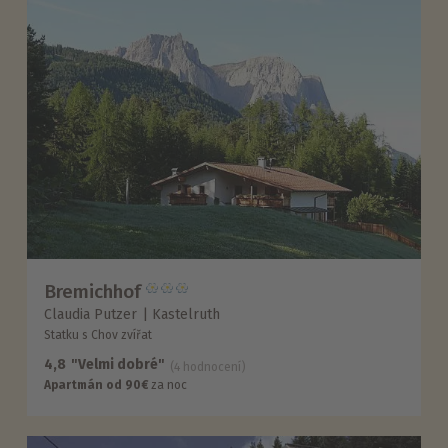
Bremichhof
Claudia Putzer
Kastelruth
Statku s Chov zvířat
4,8
"Velmi dobré"
(4 hodnocení)
Apartmán od 90€
za noc