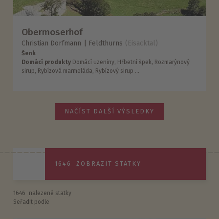
Obermoserhof
Christian Dorfmann
Feldthurns
(Eisacktal)
Šenk
Domácí produkty
Domácí uzeniny, Hřbetní špek, Rozmarýnový
sirup, Rybízová marmeláda, Rybízový sirup ...
NAČÍST DALŠÍ VÝSLEDKY
1646
ZOBRAZIT STATKY
1646
nalezené statky
Seřadit podle