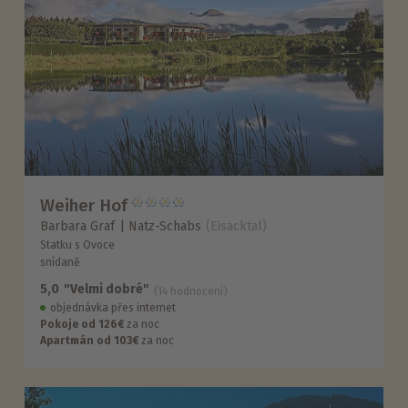
Weiher Hof
Barbara Graf
Natz-Schabs
(Eisacktal)
Statku s Ovoce
snídaně
5,0
"Velmi dobré"
(14 hodnocení)
objednávka přes internet
Pokoje od 126€
za noc
Apartmán od 103€
za noc