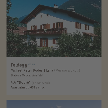
Feldegg
Michael Peter Pöder
Lana
(Merano a okolí)
Statku s Ovoce, vinařství
4,4
"Dobré"
(1 hodnocení)
Apartmán od 63€
za noc