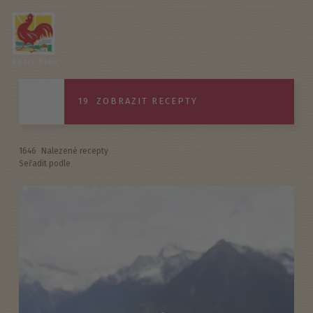
Roter Hahn
19
ZOBRAZIT RECEPTY
1646
Nalezené recepty
Seřadit podle