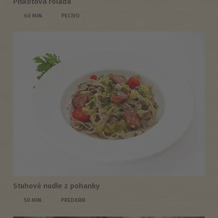
Piškotová roláda
60 MIN.
PECIVO
Stuhové nudle z pohanky
50 MIN.
PREDKRM