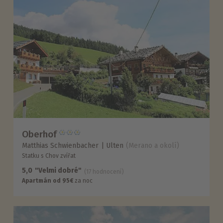
Oberhof
Matthias Schwienbacher
Ulten
(Merano a okolí)
Statku s Chov zvířat
5,0
"Velmi dobré"
(17 hodnocení)
Apartmán od 95€
za noc