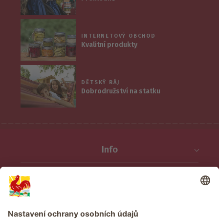
INTERNETOVÝ OBCHOD
Kvalitní produkty
DĚTSKÝ RÁJ
Dobrodružství na statku
Info
Služba
Ochrana osobních údajů