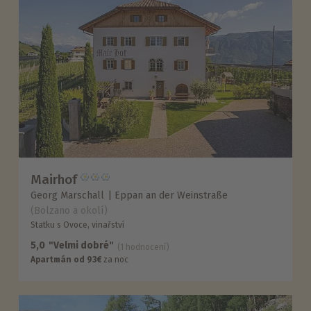
Mairhof
Georg Marschall
Eppan an der Weinstraße
(Bolzano a okolí)
Statku s Ovoce, vinařství
5,0
"Velmi dobré"
(1 hodnocení)
Apartmán od 93€
za noc