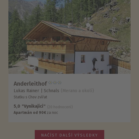
Anderleithof
Lukas Rainer
Schnals
(Merano a okolí)
Statku s Chov zvířat
5,0
"Vynikající"
(20 hodnocení)
Apartmán od 90€
za noc
NAČÍST DALŠÍ VÝSLEDKY