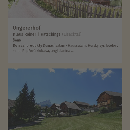
Ungererhof
Klaus Rainer
Ratschings
(Eisacktal)
Šenk
Domácí produkty
Domácí salám - Haussalami, Horský sýr, Jetelový
sirup, Pepřová klobása, angl.slanina ...