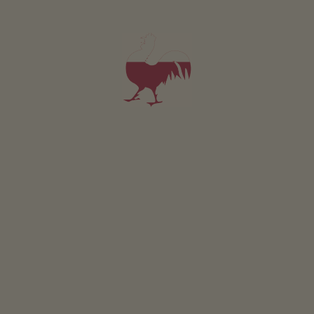
5,0
"Velmi dobré"
(7 hodnocení)
Apartmán od 75€
za noc
Schornhof
Rita a Markus Lintner
Aldein
(Bolzano a okolí)
Statku s ekologickým hospodařením, Chov zvířat