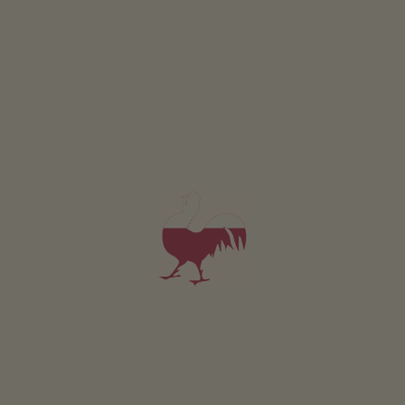
snídaně
4,9
"Velmi dobré"
(11 hodnocení)
objednávka přes internet
Apartmán od 80€
za noc
Nussbaumerhof
Alois Tengler
Tramin an der Weinstraße