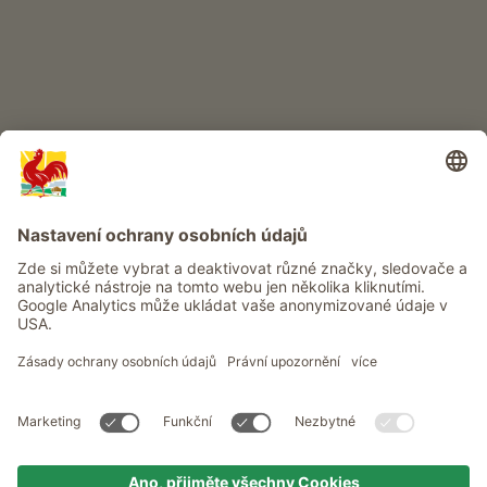
Info
Služba
Ochrana osobních údajů
Newsletter
© Roter Hahn - Pečeť kvality jihotyrolských statků . Oficiální portál
pro dovolenou na statku v Jižním Tyrolsku
produced by