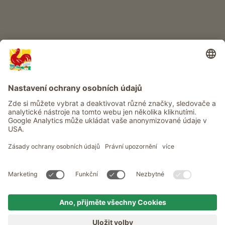
Info
Služba
Ochrana osobních údajů
Newsletter
© Roter Hahn - Pečeť kvality jihotyrolských statků . Oficiální portál
pro dovolenou na statku v Jižním Tyrolsku
produced by