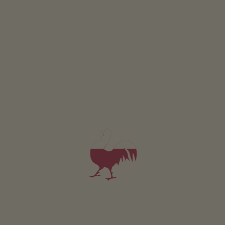
4,9
"Vynikající"
(57 hodnocení)
objednávka přes internet
Apartmán od 110€
za noc
Spiegelhof
Rodina Reckla
Eppan an der Weinstraße