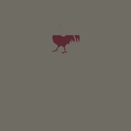
4
vejce vložte do vychladlého barviva…