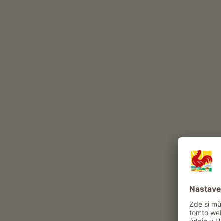
drůbež
Zážitky a nabídky na statku
Selská nabídka
Zažít selský všední den
Prohlídka dvora s degustací
hosté se mohou obsloužit v hospodářské
zahradě