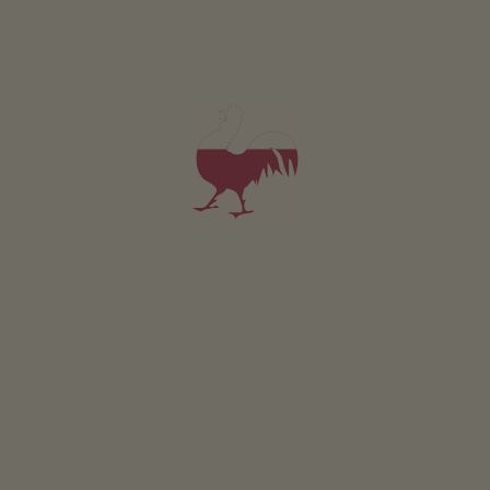
Apartmán Rît
4-6 osoby (4 pevných lůžek)
60m²
od 140€
pro 4 dospělí včetně snídaně
V tomto apartmánu jsou povolena domácí zvířata.
PODROBNOSTI A DOSTUPNOST
PTÁT SE