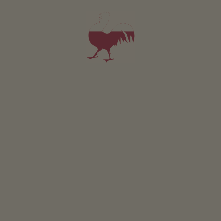
Pro všechna naše ubytování platí
Udržitelná dovolená
Získávání energie teplo zeme
Získávání energie slunce: fotovoltaika
Získávání energie slunce: tepelné solár.zarízení
Poloha & příjezd
POPIS TRASY
V blízkosti
do centra obce
2
km
nejbližší autobusová zastávka
500
m
na nákupy
500
m
na cyklostezku
500
m
do lyžařského areálu
4
km
na běžkařskou trasu
30
km