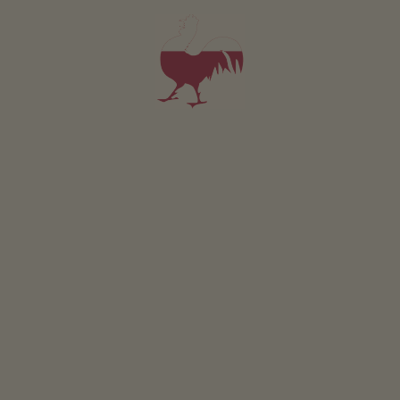
na cyklostezku
0
km
do lyžařského areálu
7
km
na běžkařskou trasu
7
km
na sáňkařskou dráhu
7
km
ke koupacímu jezeru
8
km
Feldheim
v Kastelruth/St. Valentin leží na
1280 metrů nad mořem
DALŠÍ INFO O KASTELRUTH/ST. VALENTIN
Činnosti ve vaší blízkosti