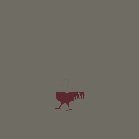
Apartmán 1. Stock
2-6 osoby (4 pevných lůžek)
65m²
od 100€
pro 2 dospělí
V tomto apartmánu nejsou povolena domácí zvířata.
PODROBNOSTI A DOSTUPNOST
PTÁT SE