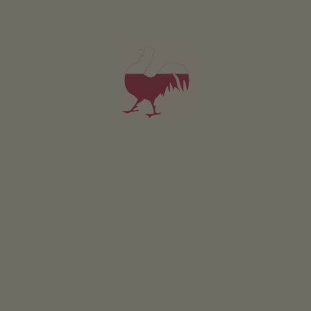
PODROBNOSTI A DOSTUPNOST
PTÁT SE
Pro všechna naše ubytování platí
Venek
Louka
Terasa
Bylin.zahrada
Grilování možné
Šlapací traktor
Detské hrište
Stol. fotbal
Udržitelná dovolená
Získávání energie ze dreva: kusové drevo
Získávání energie ze dreva: drevené pelety
Získávání energie slunce: fotovoltaika