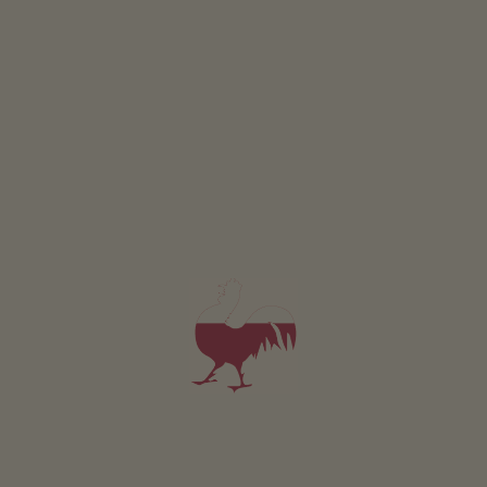
Apartmán Wäldchen
4-6 osoby (4 pevných lůžek)
74m²
od 230€
pro 4 dospělí včetně snídaně
V tomto apartmánu nejsou povolena domácí zvířata.
PODROBNOSTI A DOSTUPNOST
PTÁT SE