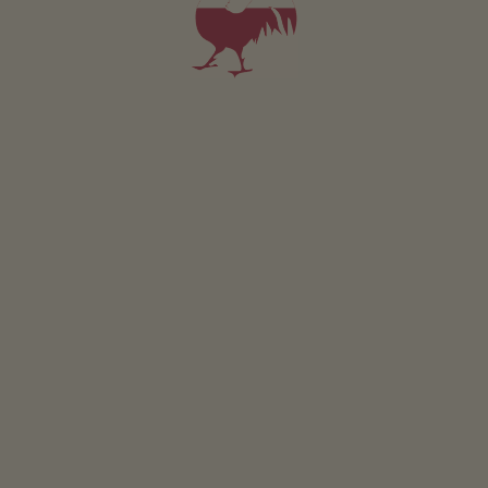
935 metrů nad mořem
DALŠÍ INFO O VÖLS AM SCHLERN/VÖLS
Činnosti ve vaší blízkosti