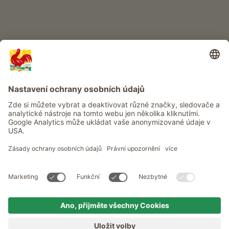
Info
Služba
Ochrana osobních údajů
Newsletter
© Roter Hahn - Pečeť kvality jihotyrolských statků . Oficiální portál
pro dovolenou na statku v Jižním Tyrolsku
produced by