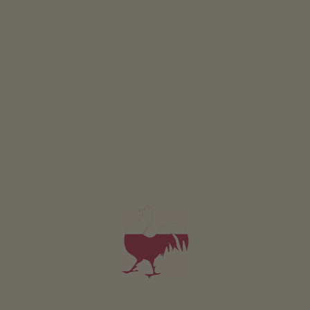
Pro všechna naše ubytování platí
Venek
Terasa
Bylin.zahrada
Selská zahrada
Zeleninová zahrada pro hosty
Grilování možné
Altán
Kaplicka
Detské hrište
Prírodní hrište
Basketbal
Chudy
Detská kola
Detský domek
Stol. fotbal
Strom.dum
Trampol.