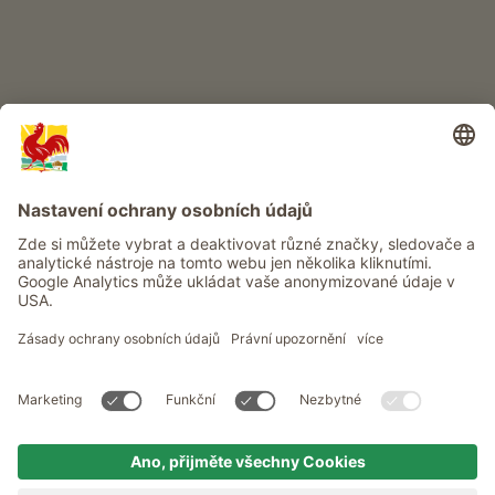
Info
Služba
Ochrana osobních údajů
Newsletter
© Roter Hahn - Pečeť kvality jihotyrolských statků . Oficiální portál
pro dovolenou na statku v Jižním Tyrolsku
produced by