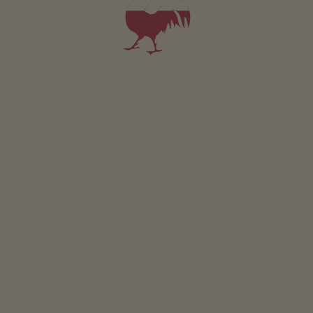
Terasa
Bylin.zahrada
Selská zahrada
Grilování možné
Ohnište
Brouzdalište
Detská kola
Detský domek
Udržitelná dovolená
Získávání energie ze dreva: kusové drevo
Získávání energie slunce: tepelné solár.zarízení
Ostatní služby
WLAN na verejných místech
Rozvoz peciva
Vyzved.na železnic.n.autobus.stanici
Koupelna