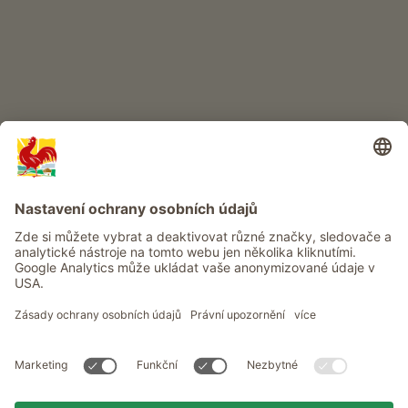
Info
Služba
Ochrana osobních údajů
Newsletter
© Roter Hahn - Pečeť kvality jihotyrolských statků . Oficiální portál
pro dovolenou na statku v Jižním Tyrolsku
produced by