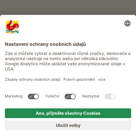
Info
Služba
Ochrana osobních údajů
Newsletter
© Roter Hahn - Pečeť kvality jihotyrolských statků . Oficiální portál
pro dovolenou na statku v Jižním Tyrolsku
produced by
MENU
STATKY
TOUHA