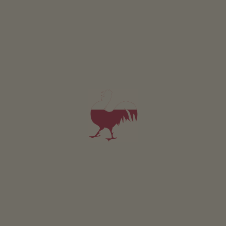
Apartmán Arnika
2-5 osoby (4 pevných lůžek)
52m²
od 110€
pro 2 dospělí včetně snídaně
V tomto apartmánu jsou povolena domácí zvířata.
PODROBNOSTI A DOSTUPNOST
PTÁT SE
Pro všechna naše ubytování platí
Venek
Louka
Bylin.zahrada
Grilování možné
Detské hrište
Basketbal
Detská kola