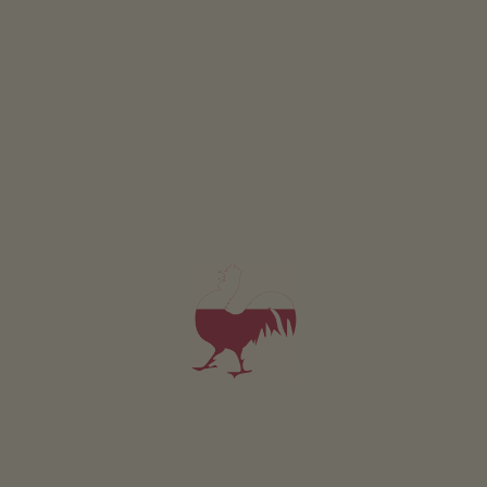
PTÁT SE
Apartmán Nature
2-5 osoby (4 pevných lůžek)
48m²
od 120€
pro 2 dospělí včetně snídaně
V tomto apartmánu nejsou povolena domácí zvířata.