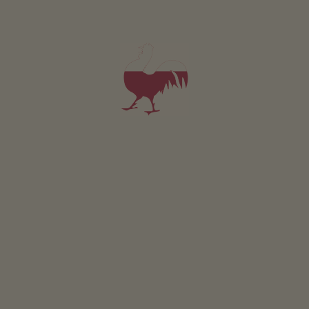
Pokoj k pronájmu 1
1-2 osoby (2 pevných lůžek)
lze rezervovat i jako další pokoj k rekreačním apartmánům.
od 65€
pro 1 dospělí včetně snídaně
Domácí zvířata nejsou v tomto pokoji povolena.
PODROBNOSTI A DOSTUPNOST
PTÁT SE