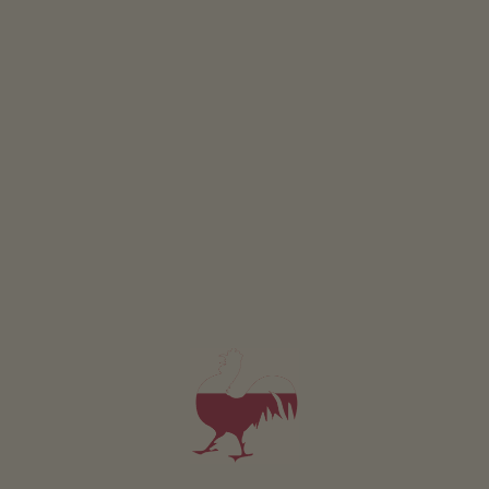
Apartmán Panorama Ost
4-6 osoby (4 pevných lůžek)
76m²
od 180€
pro 4 dospělí včetně snídaně
V tomto apartmánu nejsou povolena domácí zvířata.
PODROBNOSTI A DOSTUPNOST
PTÁT SE
Pro všechna naše ubytování platí
Venek
Louka
Terasa
Selská zahrada
Grilování možné
Šlapací traktor