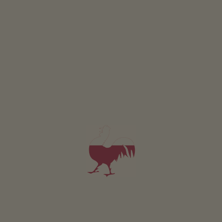
Udržitelná dovolená
Získávání energie ze dreva: kusové drevo
Získávání energie slunce: tepelné solár.zarízení
Veřejné vnitřní prostory
Knihovna
Lyžárna
Sklep
Úložná místnost
Ostatní služby
WLAN na verejných místech
Rozvoz peciva
Garáž
Vyzved.na železnic.n.autobus.stanici
Koupelna
Poloha & příjezd
POPIS TRASY