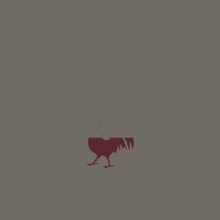
PTÁT SE
Apartmán Champagner
8-9 osoby (8 pevných lůžek)
110m²
od 220€
pro 8 dospělí včetně snídaně
V tomto apartmánu nejsou povolena domácí zvířata.