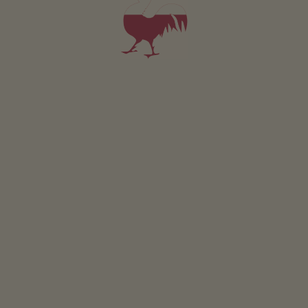
7,8 km
Innichen
18,9 km
Údolí Fischleintal
965.76 m
FIS-Lidový běh na lyžích v Toblachu
1,9 km
Chapel in Lerschach
2,3 km
Two Waters well
2,4 km
Winter hike: San Candido - Costa dei