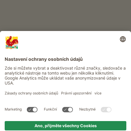
Info
Služba
Ochrana osobních údajů
Newsletter
© Roter Hahn - Pečeť kvality jihotyrolských statků . Oficiální portál
pro dovolenou na statku v Jižním Tyrolsku
produced by