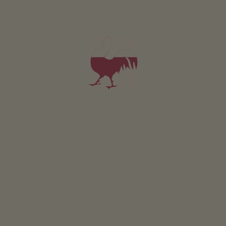
DALŠÍ INFO O ST. MARTIN IN THURN
Činnosti ve vaší blízkosti