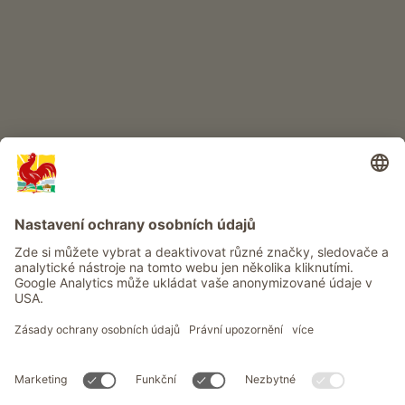
Info
Služba
Ochrana osobních údajů
Newsletter
© Roter Hahn - Pečeť kvality jihotyrolských statků . Oficiální portál