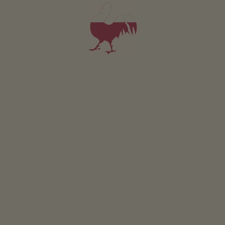
Louka
Selská zahrada
Grilování možné
Stol. tenis
Udržitelná dovolená
Získávání energie ze dreva: drevené pelety
Poloha & příjezd
POPIS TRASY
V blízkosti
do centra obce
2.5
km
nejbližší autobusová zastávka
2
km
na nákupy
2.2
km
do hostince
2.4
km
na cyklostezku
2
km
do lyžařského areálu
2.2
km