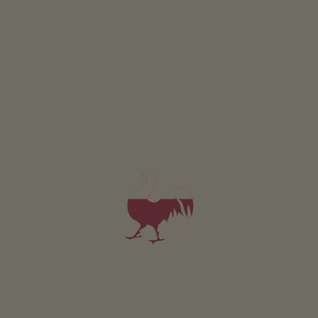
PTÁT SE
Pro všechna naše ubytování platí
Venek
Louka
Poloha & příjezd
Příjezd
Sjedte z dálnice A22 na Bolzano Nord a jedte smerem na
Bolzano. Na prvním kruhovém objezdu sjedte druhým
výjezdem a pokracujte po silnici asi 2 km. Poté odbocte
doprava smerem k vesnici St. Magdaléna. Statek se nachází
po levé strane.
POPIS TRASY