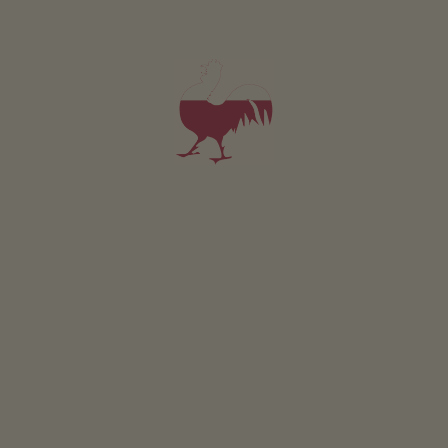
Pro všechna naše ubytování platí
Venek
Terasa
Selská zahrada
Udržitelná dovolená
Získávání energie ze dreva: drevené pelety
Ostatní služby
Rozvoz peciva
Poloha & příjezd
Příjezd
Sjeďte z dálnice Brixen Nord a pokračujte po silnici směrem
na Pustertal. Po ulici se dostanete na křižovatku do
Mühlbachu. Ve vesnici odbočuje silnice doleva do Vals. Jeďte