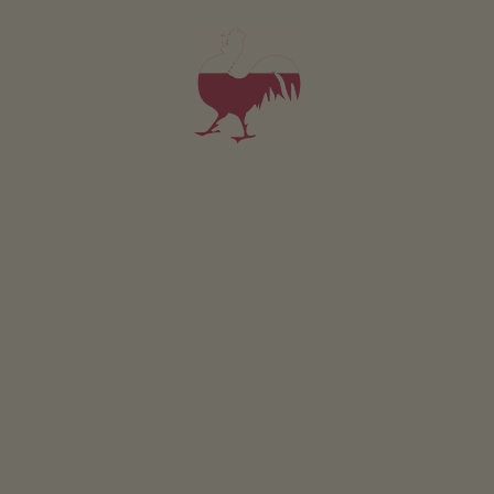
PODROBNOSTI A DOSTUPNOST
PTÁT SE
Pro všechna naše ubytování platí
Ostatní služby
Rozvoz peciva
Poloha & příjezd
POPIS TRASY
V blízkosti
do centra obce
500
m
nejbližší autobusová zastávka
300
m
na nákupy
500
m
do hostince
100
m