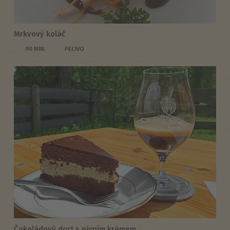
Mrkvový koláč
90 MIN.
PECIVO
Čokoládový dort s pivním krémem