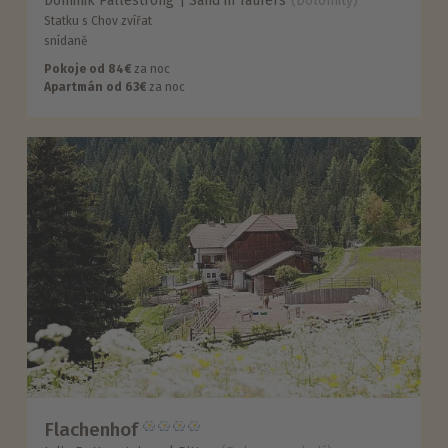
Dominik Pallestrong
Sand in Taufers
(Dolomity)
Statku s Chov zvířat
snídaně
Pokoje od 84€
za noc
Apartmán od 63€
za noc
Flachenhof