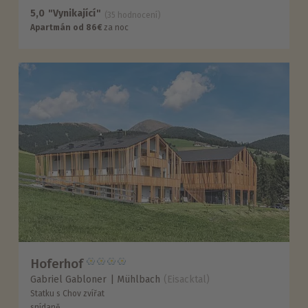
5,0
"Vynikající"
(35 hodnocení)
Apartmán od 86€
za noc
Hoferhof
Gabriel Gabloner
Mühlbach
(Eisacktal)
Statku s Chov zvířat
snídaně