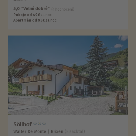
5,0
"Velmi dobré"
(4 hodnocení)
Pokoje od 49€
za noc
Apartmán od 95€
za noc
Söllhof
Walter De Monte
Brixen
(Eisacktal)