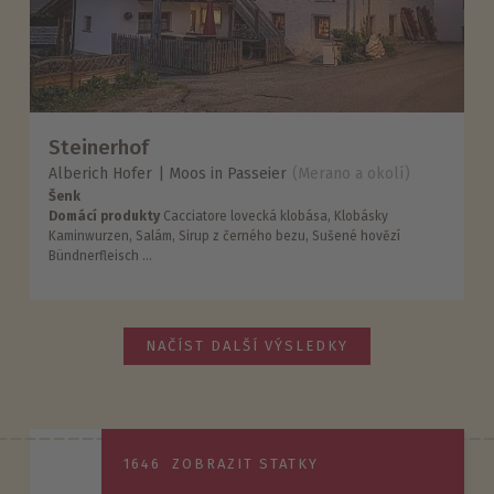
Steinerhof
Alberich Hofer
Moos in Passeier
(Merano a okolí)
Šenk
Domácí produkty
Cacciatore lovecká klobása, Klobásky
Kaminwurzen, Salám, Sirup z černého bezu, Sušené hovězí
Bündnerfleisch ...
NAČÍST DALŠÍ VÝSLEDKY
1646
ZOBRAZIT STATKY