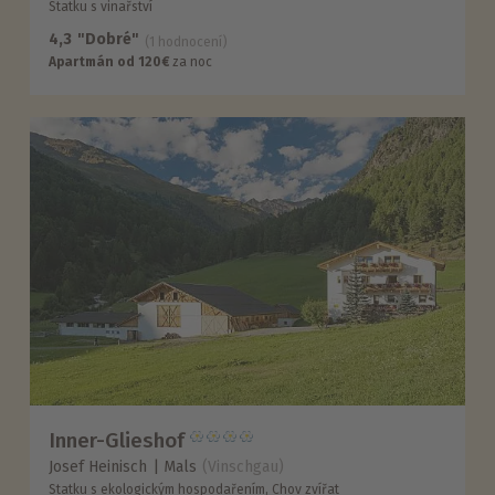
Statku s vinařství
4,3
"Dobré"
(1 hodnocení)
Apartmán od 120€
za noc
Inner-Glieshof
Josef Heinisch
Mals
(Vinschgau)
Statku s ekologickým hospodařením, Chov zvířat