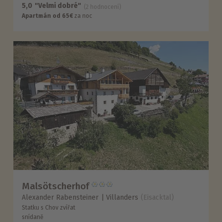
5,0
"Velmi dobré"
(2 hodnocení)
Apartmán od 65€
za noc
Malsötscherhof
Alexander Rabensteiner
Villanders
(Eisacktal)
Statku s Chov zvířat
snídaně