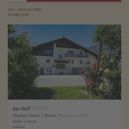
1646
nalezené statky
Seřadit podle
Au-Hof
Stephan Bauer
Meran
(Merano a okolí)
Statku s Ovoce
snídaně