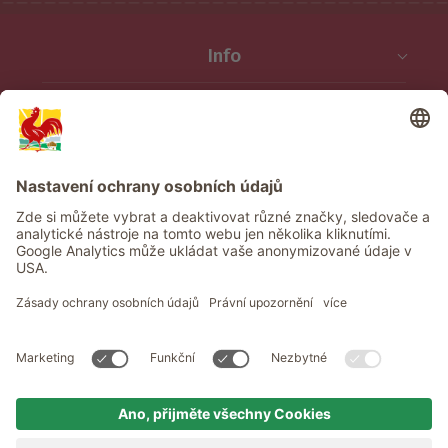
Info
Služba
Ochrana osobních údajů
Newsletter
© Roter Hahn - Pečeť kvality jihotyrolských statků . Oficiální portál
pro dovolenou na statku v Jižním Tyrolsku
produced by