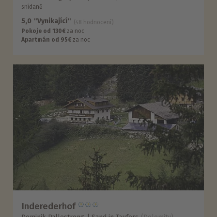
snídaně
5,0
"Vynikající"
(48 hodnocení)
Pokoje od 130€
za noc
Apartmán od 95€
za noc
Inderederhof