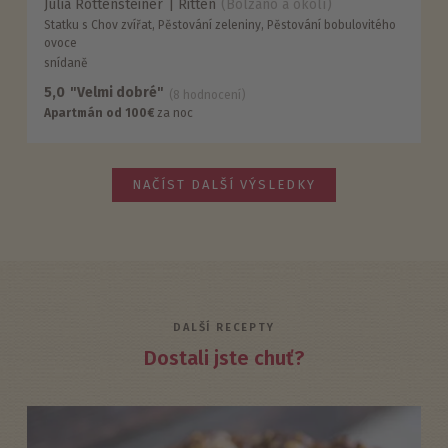
Julia Rottensteiner
Ritten
(Bolzano a okolí)
Statku s Chov zvířat, Pěstování zeleniny, Pěstování bobulovitého
ovoce
snídaně
5,0
"Velmi dobré"
(8 hodnocení)
Apartmán od 100€
za noc
NAČÍST DALŠÍ VÝSLEDKY
DALŠÍ RECEPTY
Dostali jste chuť?