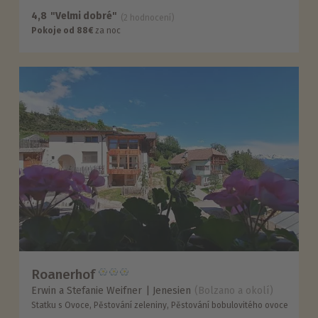
4,8
"Velmi dobré"
(2 hodnocení)
Pokoje od 88€
za noc
Roanerhof
Erwin a Stefanie Weifner
Jenesien
(Bolzano a okolí)
Statku s Ovoce, Pěstování zeleniny, Pěstování bobulovitého ovoce