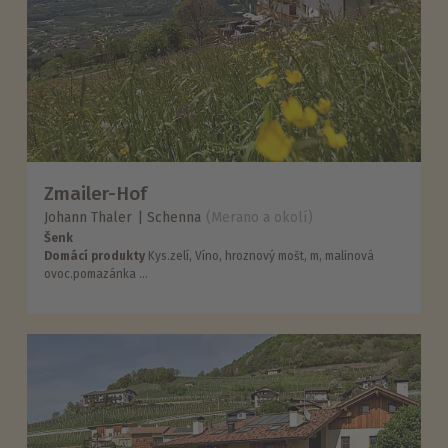
Zmailer-Hof
Johann Thaler
Schenna
(Merano a okolí)
Šenk
Domácí produkty
Kys.zelí, Víno, hroznový mošt, m, malinová
ovoc.pomazánka ...