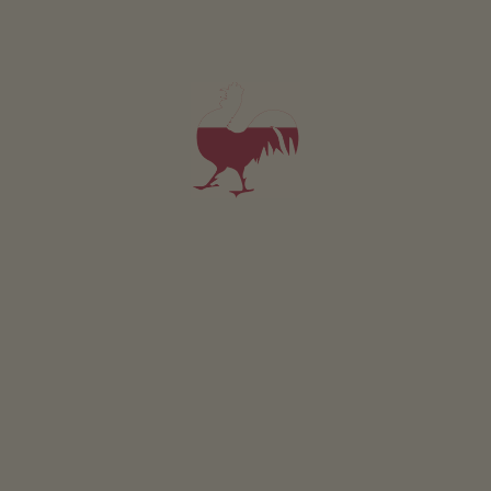
Statku s Chov zvířat
4,7
"Velmi dobré"
(6 hodnocení)
Apartmán od 75€
za noc
Nigglerhof
Anton Lanz
Toblach
(Dolomity)
Statku s ekologickým hospodařením, Chov zvířat