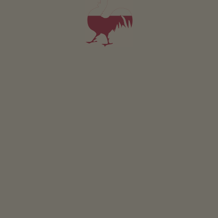
Pristingerhof
Rudolf Planer
Kastelruth
Statku s Chov zvířat
snídaně
4,6
"Velmi dobré"
(4 hodnocení)
Apartmán od 88€
za noc