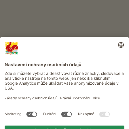
Info
Služba
Ochrana osobních údajů
Newsletter
© Roter Hahn - Pečeť kvality jihotyrolských statků . Oficiální portál
pro dovolenou na statku v Jižním Tyrolsku
produced by