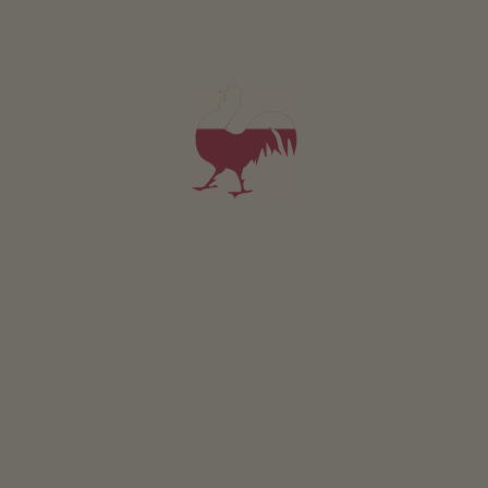
Walter Mahlknecht
Kastelruth
Statku s Chov zvířat
5,0
"Velmi dobré"
(1 hodnocení)
Apartmán od 82€
za noc
Sattler-Hof