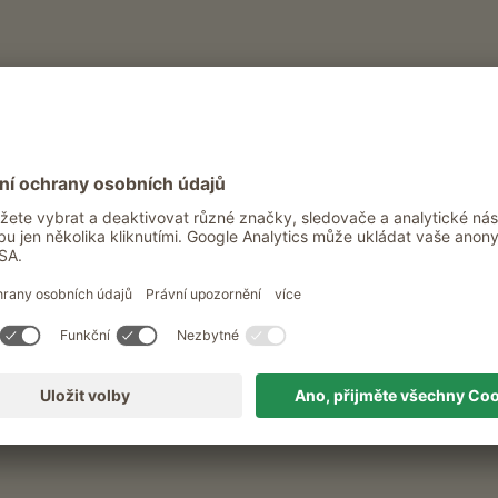
VYHLEDAT STATKY
ekreační statky v Mera
Kdy a na jak dlouho?
jakýkoli
Klasifikace
všechny klasifikace