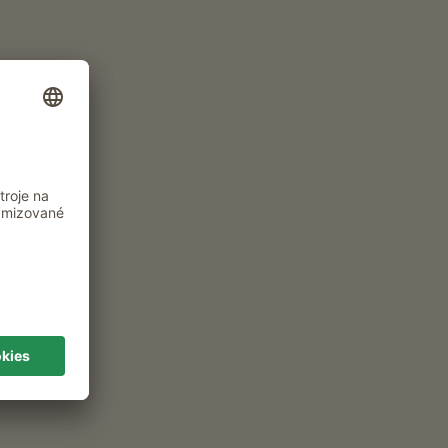
nu
Typ ubytování a spolucestující
2 dospělí
1646
ZOBRAZIT
OSTATNÍ
FILTRY
STATKY