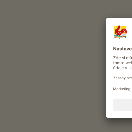
R
Kam chcete jet?
Typ statku
Chov hospodářských zvířat, vinohradnictví
nebo sadařství
1646
nalezené statky
|
Seřadit podle