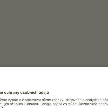
, Kreuzjoch a Wasserscharte do Cislesalpe. Zpáte
zku Adolfa Munkla přes Panascharte.