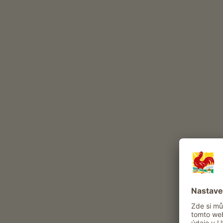
přes Bronsoijoch
napojuje na ste