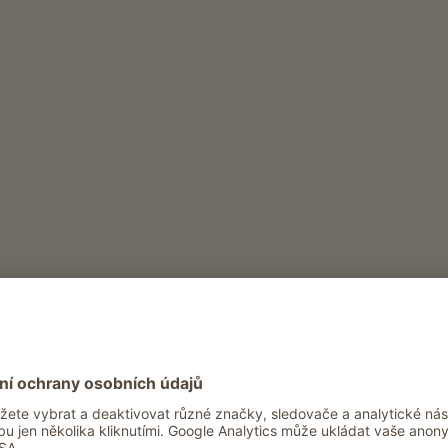
 odpocinek, napajedla a prirozená krmiva zajištují, ž