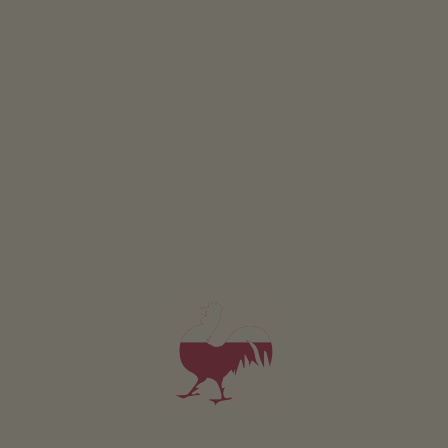
Ocet
Jableč.ocet
Jablečný balzám