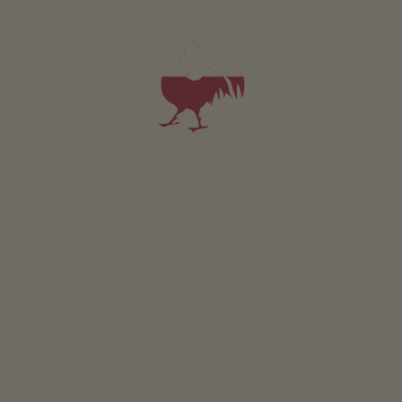
Meduňk.sirup
Ostružin.sirup
Peprmint.sirup
Sirup z květů černého
bezu
Sirup z plodů černého
bezu
Sirup z černého rybízu
Sirup z červeného rybízu