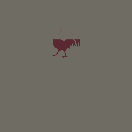
Apartmán Hirzer
2-5 osoby (2 pevných lůžek)
51m²
od 137€
pro 2 dospělí včetně snídaně
V tomto apartmánu nejsou povolena domácí zvířata.
PODROBNOSTI A DOSTUPNOST
PTÁT SE
OBJEDNAT
Pro všechna naše ubytování platí