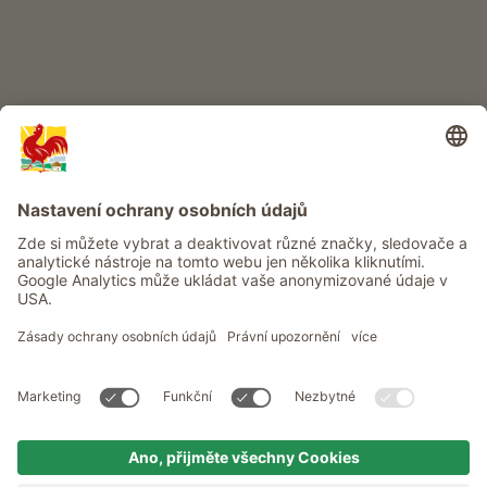
Info
Služba
Ochrana osobních údajů
Newsletter
© Roter Hahn - Pečeť kvality jihotyrolských statků . Oficiální portál
pro dovolenou na statku v Jižním Tyrolsku
produced by