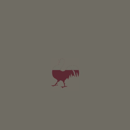
od 95€
pro 4 dospělí včetně snídaně
V tomto apartmánu nejsou povolena domácí zvířata.
PODROBNOSTI A DOSTUPNOST
PTÁT SE
Pro všechna naše ubytování platí
Venek
Louka
Bylin.zahrada
Grilování možné
Trampol.
Udržitelná dovolená
Získávání energie ze dreva: topení na štepky
Získávání energie slunce: fotovoltaika