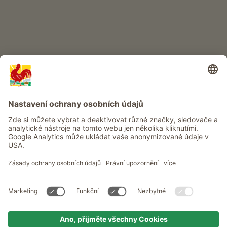
Info
Služba
Ochrana osobních údajů
Newsletter
© Roter Hahn - Pečeť kvality jihotyrolských statků . Oficiální portál
pro dovolenou na statku v Jižním Tyrolsku
produced by