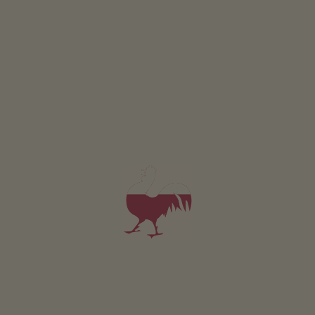
PODROBNOSTI A DOSTUPNOST
PTÁT SE
OBJEDNAT
Apartmán Hippolyt
2-4 osoby (2 pevných lůžek)
51m²
od 112€
pro 2 dospělí včetně snídaně