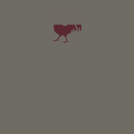
Pokoj k pronájmu Himbeere
1-3 osoby (2 pevných lůžek)
19m²
od 43€
pro 1 dospělí včetně snídaně
Domácí zvířata jsou v tomto pokoji povolena.
PODROBNOSTI A DOSTUPNOST
PTÁT SE
OBJEDNAT