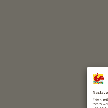
Zážitky a nabídky na statku
Selská nabídka
Zažít selský všední den
Chvilky potěšení na statku 