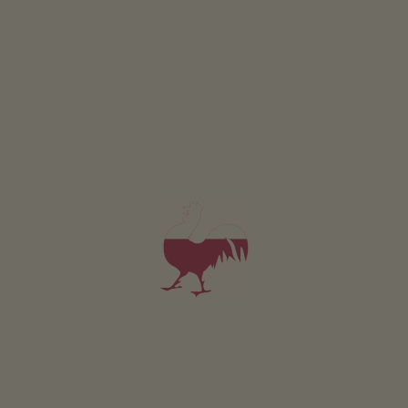
Traubenhof
Reinhard Peterlin
Kaltern an der Weinstraße
(Bolzano a okolí)
Statku s ekologickým hospodařením, Ovoce, vinařství
snídaně
4,5
"Velmi dobré"
(2 hodnocení)
Apartmán od 130€
za noc