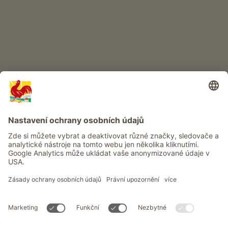
Info
Služba
Ochrana osobních údajů
Newsletter
© Roter Hahn - Pečeť kvality jihotyrolských statků . Oficiální portál
pro dovolenou na statku v Jižním Tyrolsku
produced by