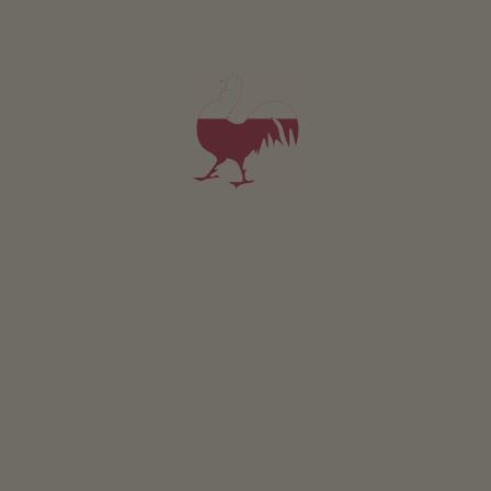
Weg.
POPIS TRASY
V blízkosti
do centra obce
1.5
km
nejbližší autobusová zastávka
500
m
na nákupy
500
m
do hostince
500
m
na cyklostezku
2.5
km
ke koupacímu jezeru
4.5
km
Klauserhof
v Kaltern an der Weinstraße leží na
500 metrů nad mořem
DALŠÍ INFO O KALTERN AN DER WEINSTRASSE
Činnosti ve vaší blízkosti