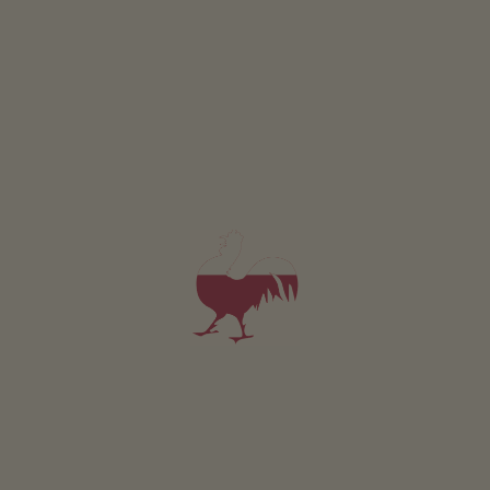
Apartmán Sternenblick
2-5 osoby (3 pevných lůžek)
60m²
od 50€
pro 2 dospělí
V tomto apartmánu nejsou povolena domácí zvířata.
PODROBNOSTI A DOSTUPNOST
PTÁT SE