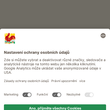
Info
Služba
Ochrana osobních údajů
Newsletter
© Roter Hahn - Pečeť kvality jihotyrolských statků . Oficiální portál
pro dovolenou na statku v Jižním Tyrolsku
produced by