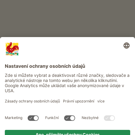
Info
Služba
Ochrana osobních údajů
Newsletter
© Roter Hahn - Pečeť kvality jihotyrolských statků . Oficiální portál
pro dovolenou na statku v Jižním Tyrolsku
produced by