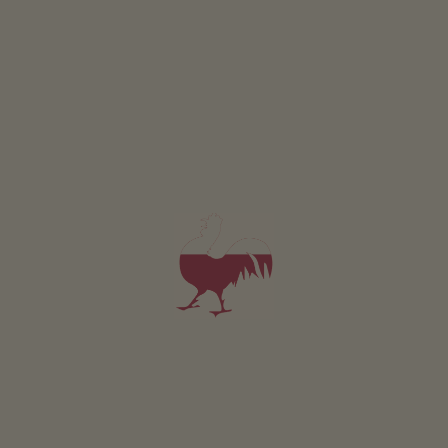
Apartmán Marinzen
4-5 osoby (4 pevných lůžek)
54m²
od 140€
pro 4 dospělí včetně snídaně
V tomto apartmánu nejsou povolena domácí zvířata.
PODROBNOSTI A DOSTUPNOST
PTÁT SE